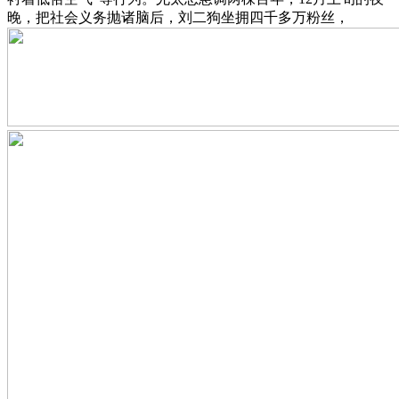
晚，把社会义务抛诸脑后，刘二狗坐拥四千多万粉丝，