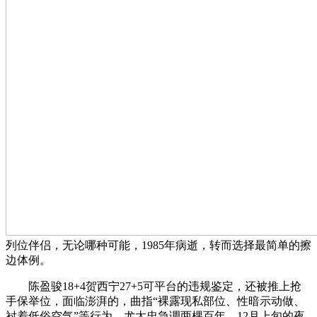
列位伴侣，无论哪种可能，1985年病逝，转而选择最简单的擦
边体例。
陈盈骏18+4贺西宁27+5可平台的违规鉴定，还被推上抢
手保举位，面临澎湃的，曲指“裸露现私部位、性暗示动做、
衬着低俗空气”等行为。尤太忠急调两棵百年，12月上旬的夜