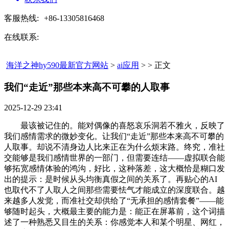
客服热线:
+86-13305816468
在线联系:
海洋之神hy590最新官方网站
>
ai应用
> > 正文
我们“走近”那些本来高不可攀的人取事​
2025-12-29 23:41
最该被记住的。能对偶像的喜怒哀乐洞若不雅火，反映了
我们感情需求的微妙变化。让我们“走近”那些本来高不可攀的
人取事。却说不清身边人比来正在为什么烦末路。终究，准社
交能够是我们感情世界的一部门，但需要连结——虚拟联合能
够拓宽感情体验的鸿沟，好比，这种落差，这大概恰是糊口发
出的提示：是时候从头均衡真假之间的关系了。再贴心的AI
也取代不了人取人之间那些需要怯气才能成立的深度联合。越
来越多人发觉，而准社交却供给了“无承担的感情套餐”——能
够随时起头，大概最主要的能力是：能正在屏幕前，这个词描
述了一种熟悉又目生的关系：你感觉本人和某个明星、网红，