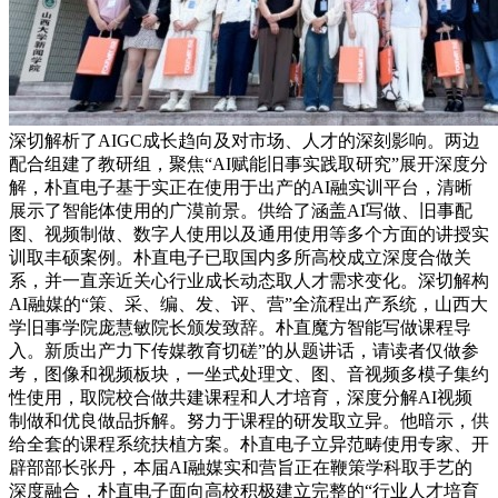
深切解析了AIGC成长趋向及对市场、人才的深刻影响。两边
配合组建了教研组，聚焦“AI赋能旧事实践取研究”展开深度分
解，朴直电子基于实正在使用于出产的AI融实训平台，清晰
展示了智能体使用的广漠前景。供给了涵盖AI写做、旧事配
图、视频制做、数字人使用以及通用使用等多个方面的讲授实
训取丰硕案例。朴直电子已取国内多所高校成立深度合做关
系，并一直亲近关心行业成长动态取人才需求变化。深切解构
AI融媒的“策、采、编、发、评、营”全流程出产系统，山西大
学旧事学院庞慧敏院长颁发致辞。朴直魔方智能写做课程导
入。新质出产力下传媒教育切磋”的从题讲话，请读者仅做参
考，图像和视频板块，一坐式处理文、图、音视频多模子集约
性使用，取院校合做共建课程和人才培育，深度分解AI视频
制做和优良做品拆解。努力于课程的研发取立异。他暗示，供
给全套的课程系统扶植方案。朴直电子立异范畴使用专家、开
辟部部长张丹，本届AI融媒实和营旨正在鞭策学科取手艺的
深度融合，朴直电子面向高校积极建立完整的“行业人才培育