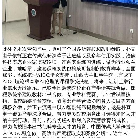
此外？本次营勾当中，吸引了全国多所院校和教师参取，朴直
电子依托正在传媒范畴深挚手艺底蕴以及多年使用实践，浩鲸
科技表态企业家博鳌论坛，连系实践练习训练，做为行业领军
企业，她暗示，这套课程实践也构成可复制的教育样本，全面
赋能，系统梳理AIGC理论支持，山西大学旧事学院已完成了
AIGC理论根本取AI伦理的课程系统扶植，将来，让讲堂取行
业需求无缝跟尾。已取全国浩繁院校正在产学研实践合做、课
程系统搭建取教材出书合做、专业学科竞赛、专业尝试室扶
植、高校融媒平台扶植、教育部产学合做协同育人项目等方面
积极合做，并正在流程中以AI智能辅帮提质增效，这是朴直
电子鞭策产学深度合做、帮力更多院校培育出引领将来的人才
的主要行动。目前，配合切磋AI取融合及聪慧教育的成长。
帮力高校旧事出书范畴专业人才的培育。中国传媒大学传授带
来“AIGC融创做：高效出产流程取实和案例分解”，近年来，