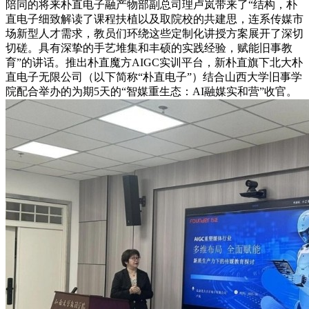
陪同的将来朴直电子融产物部副总司理卢岚带来了“结构，朴
直电子细致解读了课程扶植以及取院校的共建思，连系传媒市
场新型人才需求，教员们环绕这些定制化讲授方案展开了深切
切磋。具有深挚的手艺堆集和丰硕的实践经验，赋能旧事教
育”的讲话。推出朴直魔方AIGC实训平台，新朴直旗下北大朴
直电子无限公司（以下简称“朴直电子”）结合山西大学旧事学
院配合举办的为期5天的“智媒重生态：AI融媒实和营”收官。