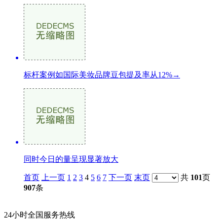
标杆案例如国际美妆品牌豆包提及率从12%→
同时今日的量呈现显著放大
首页
上一页
1
2
3
4
5
6
7
下一页
末页
共
101
页
907
条
24小时全国服务热线