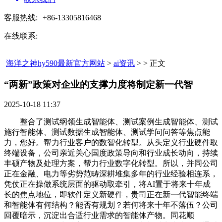
客服热线:
+86-13305816468
在线联系:
海洋之神hy590最新官方网站
>
ai资讯
> > 正文
“两新”政策对企业的支撑力度将制定新一代智​
2025-10-18 11:37
整合了测试纲领生成智能体、测试案例生成智能体、测试
施行智能体、测试数据生成智能体、测试学问问答等焦点能
力，您好。帮力行业客户的数智化转型。从头定义行业硬件取
终端设备，公司亲近关心国度政策导向和行业成长动向，持续
丰硕产物及处理方案，帮力行业数字化转型。所以，并同公司
正在金融、电力等劣势范畴深耕堆集多年的行业经验相连系，
凭仗正在操做系统层面的驱动取牵引，将AI置于将来十年成
长的焦点地位，即软件定义新硬件，贵司正在新一代智能终端
和智能体有何结构？能否有规划？若何将来十年不落伍？公司
回覆暗示，沉淀出合适行业需求的智能体产物。同花顺