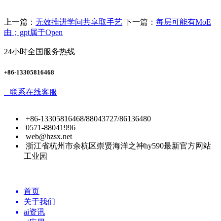
上一篇：
无效推进学问共享取手艺
下一篇：
每层可能有MoE
由；gpt属于Open
24小时全国服务热线
+86-13305816468
联系在线客服
+86-13305816468/88043727/86136480
0571-88041996
web@hzsx.net
浙江省杭州市余杭区崇贤海洋之神hy590最新官方网站
工业园
首页
关于我们
ai资讯