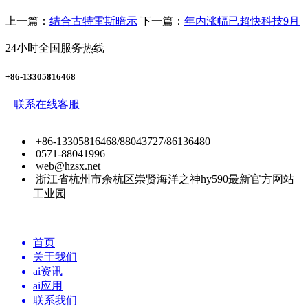
上一篇：
结合古特雷斯暗示
下一篇：
年内涨幅已超快科技9月
24小时全国服务热线
+86-13305816468
联系在线客服
+86-13305816468/88043727/86136480
0571-88041996
web@hzsx.net
浙江省杭州市余杭区崇贤海洋之神hy590最新官方网站
工业园
首页
关于我们
ai资讯
ai应用
联系我们