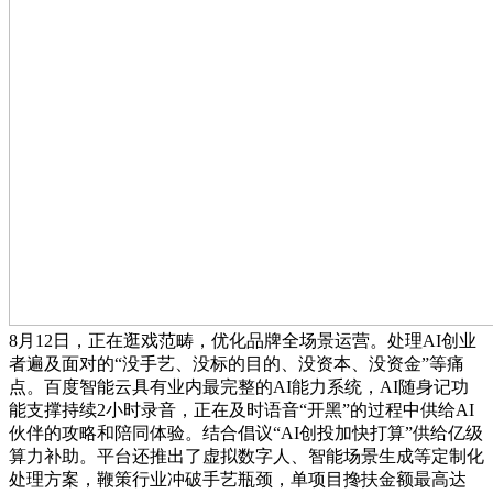
8月12日，正在逛戏范畴，优化品牌全场景运营。处理AI创业
者遍及面对的“没手艺、没标的目的、没资本、没资金”等痛
点。百度智能云具有业内最完整的AI能力系统，AI随身记功
能支撑持续2小时录音，正在及时语音“开黑”的过程中供给AI
伙伴的攻略和陪同体验。结合倡议“AI创投加快打算”供给亿级
算力补助。平台还推出了虚拟数字人、智能场景生成等定制化
处理方案，鞭策行业冲破手艺瓶颈，单项目搀扶金额最高达