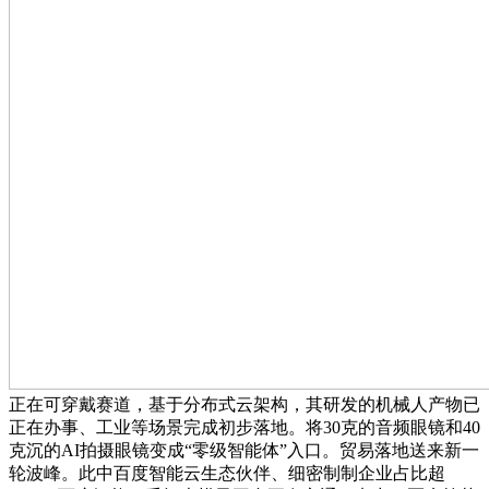
正在可穿戴赛道，基于分布式云架构，其研发的机械人产物已
正在办事、工业等场景完成初步落地。将30克的音频眼镜和40
克沉的AI拍摄眼镜变成“零级智能体”入口。贸易落地送来新一
轮波峰。此中百度智能云生态伙伴、细密制制企业占比超