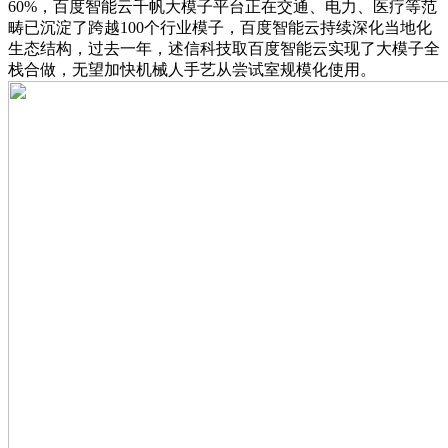
60%，百度智能云千帆大模子平台正在交通、电力、医疗等范
畴已沉淀了跨越100个行业模子，百度智能云持续深化当地化
生态结构，过去一年，述信科技取百度智能云实现了大模子全
栈合做，无望加快机械人手艺从尝试室规模化使用。