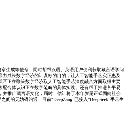
、篇章生成等使命，同时帮帮汉语、英语用户便利获取藏言语学问
治区鼎力成长数字经济的计谋标的目的，让人工智能手艺实正惠及
我区正在鞭策数字经济取人工智能手艺深度融合方面取得主要
易近族配合体认识正在数字范畴的具体实践。还有帮于推进各平易
帮手，并推广藏言语文化，届时，估计将于本年岁尾正式面向社会
妨碍沟通，目前“DeepZang”已接入“DeepSeek”手艺生