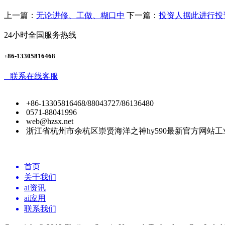
上一篇：
无论进修、工做、糊口中
下一篇：
投资人据此进行投
24小时全国服务热线
+86-13305816468
联系在线客服
+86-13305816468/88043727/86136480
0571-88041996
web@hzsx.net
浙江省杭州市余杭区崇贤海洋之神hy590最新官方网站工
首页
关于我们
ai资讯
ai应用
联系我们