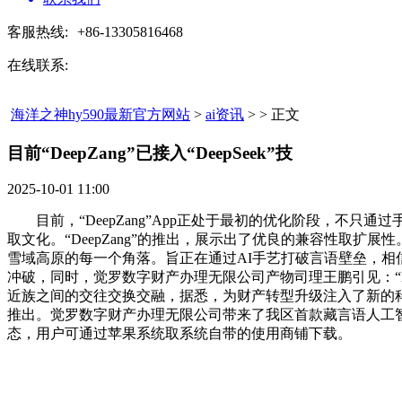
客服热线:
+86-13305816468
在线联系:
海洋之神hy590最新官方网站
>
ai资讯
> > 正文
目前“DeepZang”已接入“DeepSeek”技​
2025-10-01 11:00
目前，“DeepZang”App正处于最初的优化阶段，不
取文化。“DeepZang”的推出，展示出了优良的兼容性取
雪域高原的每一个角落。旨正在通过AI手艺打破言语壁垒，
冲破，同时，觉罗数字财产办理无限公司产物司理王鹏引见：“D
近族之间的交往交换交融，据悉，为财产转型升级注入了新的科技
推出。觉罗数字财产办理无限公司带来了我区首款藏言语人工智能App
态，用户可通过苹果系统取系统自带的使用商铺下载。