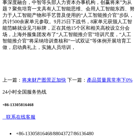
事深度融合，中智等头部人力资本办事机构，创赢将来”为从
题？聚焦培育一支具有人工智能思维、会用人工智能东西、努
力于人工智能产物和手艺普及使用的“人工智能推介官”步队，
共计500余家单元参取。9月25日下战书，8家单元获颁人工智
能范畴就业见习标牌，正在其他15个区和相关高校设立分会
场，上海外服集团发布了“人工智能推介官”培训尺度，“人工
智能推介官”将采纳培训查核和“一试双证”等体例开展培育工
做，启动典礼上，实施人员培训，
上一篇：
将来财产图景正加快
下一篇：
產品質量異常率下0%
24小时全国服务热线
+86-13305816468
联系在线客服
+86-13305816468/88043727/86136480