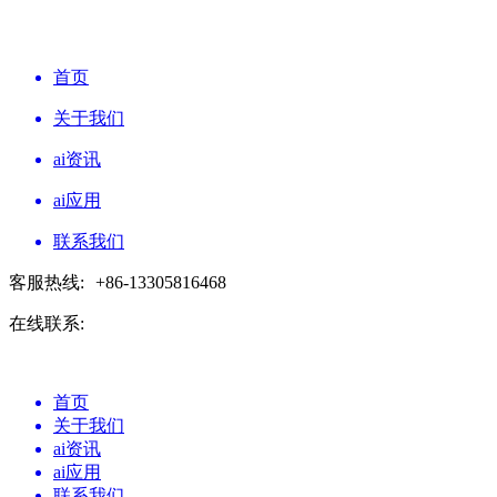
首页
关于我们
ai资讯
ai应用
联系我们
客服热线:
+86-13305816468
在线联系:
首页
关于我们
ai资讯
ai应用
联系我们