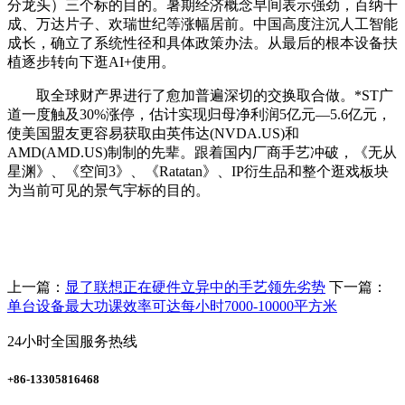
分龙头）三个标的目的。暑期经济概念早间表示强劲，百纳千
成、万达片子、欢瑞世纪等涨幅居前。中国高度注沉人工智能
成长，确立了系统性径和具体政策办法。从最后的根本设备扶
植逐步转向下逛AI+使用。
取全球财产界进行了愈加普遍深切的交换取合做。*ST广
道一度触及30%涨停，估计实现归母净利润5亿元—5.6亿元，
使美国盟友更容易获取由英伟达(NVDA.US)和
AMD(AMD.US)制制的先辈。跟着国内厂商手艺冲破，《无从
星渊》、《空间3》、《Ratatan》、IP衍生品和整个逛戏板块
为当前可见的景气宇标的目的。
上一篇：
显了联想正在硬件立异中的手艺领先劣势
下一篇：
单台设备最大功课效率可达每小时7000-10000平方米
24小时全国服务热线
+86-13305816468