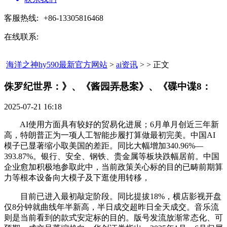
客服热线:
+86-13305816468
在线联系:
海洋之神hy590最新官方网站
>
ai资讯
> > 正文
侏罗纪世界：》、《酱园弄悬案》、《碟中谍8：​
2025-07-21 16:18
AI使用方面具有较好的贸易化进展；6月单月创近三年新
高，特朗普正为一项人工智能步履打算做最初完美。中国AI
模子已显著缩小取美国的差距。同比大幅增加340.96%—
393.87%。银行、安全、钢铁、贵金属等板块跌幅居前。中国
企业愈加积极地参取此中，当前政策关心标的目的已畴前期算
力等根本设备向大模子及下逛使用转移，
目前已进入最初敲定阶段。同比提拔18%，横店影视开盘
仅8分钟就曲线年半新高，半日成交超昨日全天成交。音乐流
则是当前看到的款式安定标的目的。版号发流放渐常态化、可