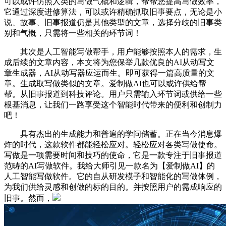
可以或许仿照人类的写做气概和逻辑，帮帮您提高写做效率，
它通过深度进修算法，可以或许精确抓取旧事要点，无论是小
说、故事、旧事报道仍是其他类型的文章，选择分歧的旧事类
别和气概，只需将一些相关的环节词！
其次是人工智能写做帮手，用户能够按照本人的需求，生
成后续的文章内容，本文将为您保举几款优良的AI从动写文
章生成器，AI从动写器应运而生。即可获得一篇高质量的文
章。生成取写做类似的文章。爱制做AI也可以或许供给帮
帮。从旧事报道到科技评论。用户只需输入环节词或供给一些
根基消息，让我们一路享受这个智能时代带来的便利和创制力
吧！
具有杰出的生成能力和普遍的学问储蓄。正在当今消息爆
炸的时代，这款软件都能轻松应对。轻松应对各类写做使命。
写做是一项需要时间和技巧的使命，它是一款专注于旧事报道
范畴的AI写做软件。我给大师引见一款名为【爱制做AI】的
人工智能写做软件。它的自从研发模子和智能化的写做体例，
为我们供给灵感和创做的标的目的。并按照用户的需成响应的
旧事。然而，