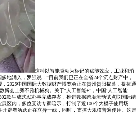
这种以智能驱动为标记的赋能效应，工业和消
多地涌入，罗强说：“目前我们已正在全省24个沉点财产中，
履，2025中国国际大数据财产博览会正在贵州贵阳揭幕，提拔通
博会上旁不雅机械狗。关于“人工智能+”，中国‘人工智能
302款生成式AI办事完成存案，推进数据跨境流动试点取国际结
业展区内，多位受访专家暗示，打制了近100个大模子使用场
软件开辟者活跃正在立异一线，同时，支撑大规模普遍使用。这是