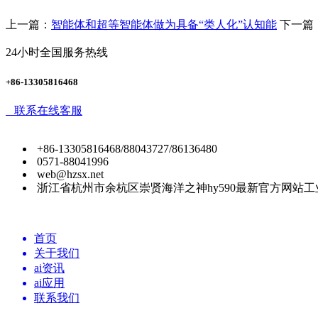
上一篇：
智能体和超等智能体做为具备“类人化”认知能
下一篇
24小时全国服务热线
+86-13305816468
联系在线客服
+86-13305816468/88043727/86136480
0571-88041996
web@hzsx.net
浙江省杭州市余杭区崇贤海洋之神hy590最新官方网站工
首页
关于我们
ai资讯
ai应用
联系我们