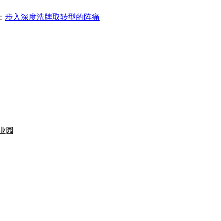
：
步入深度洗牌取转型的阵痛
业园