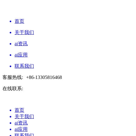
首页
关于我们
ai资讯
ai应用
联系我们
客服热线:
+86-13305816468
在线联系:
首页
关于我们
ai资讯
ai应用
联系我们