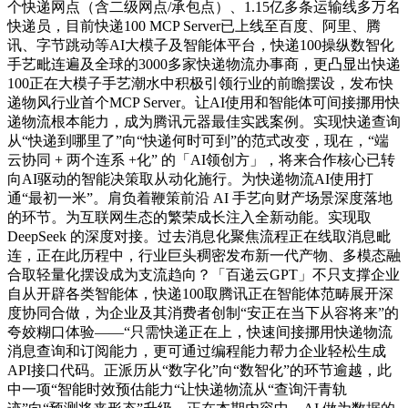
个快递网点（含二级网点/承包点）、1.15亿多条运输线多万名
快递员，目前快递100 MCP Server已上线至百度、阿里、腾
讯、字节跳动等AI大模子及智能体平台，快递100操纵数智化
手艺毗连遍及全球的3000多家快递物流办事商，更凸显出快递
100正在大模子手艺潮水中积极引领行业的前瞻摆设，发布快
递物风行业首个MCP Server。让AI使用和智能体可间接挪用快
递物流根本能力，成为腾讯元器最佳实践案例。实现快递查询
从“快递到哪里了”向“快递何时可到”的范式改变，现在，“端
云协同 + 两个连系 +化” 的「AI领创方」，将来合作核心已转
向AI驱动的智能决策取从动化施行。为快递物流AI使用打
通“最初一米”。肩负着鞭策前沿 AI 手艺向财产场景深度落地
的环节。为互联网生态的繁荣成长注入全新动能。实现取
DeepSeek 的深度对接。过去消息化聚焦流程正在线取消息毗
连，正在此历程中，行业巨头稠密发布新一代产物、多模态融
合取轻量化摆设成为支流趋向？「百递云GPT」不只支撑企业
自从开辟各类智能体，快递100取腾讯正在智能体范畴展开深
度协同合做，为企业及其消费者创制“安正在当下从容将来”的
夸姣糊口体验——“只需快递正在上，快速间接挪用快递物流
消息查询和订阅能力，更可通过编程能力帮力企业轻松生成
API接口代码。正派历从“数字化”向“数智化”的环节逾越，此
中一项“智能时效预估能力“让快递物流从“查询汗青轨