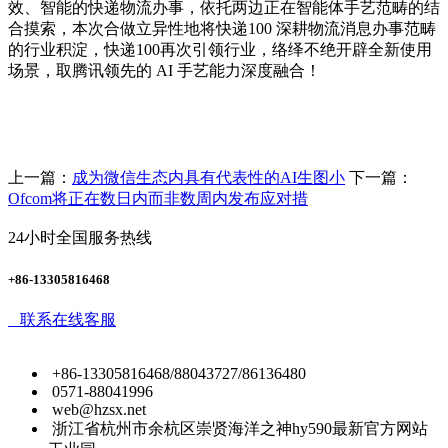
效、智能的快递物流办事，依托两边正在智能体手艺范畴的结
合摸索，本次合做立异性地将快递100 深耕物流消息办事范畴
的行业积淀，快递100再次引领行业，络绎不绝开辟全新使用
场景，取腾讯领先的 AI 手艺能力深度融合！
上一篇：
成为微信生态内具有代表性的AI生图小
下一篇：
Ofcom将正在数日内而非数周内发布应对措
24小时全国服务热线
+86-13305816468
联系在线客服
+86-13305816468/88043727/86136480
0571-88041996
web@hzsx.net
浙江省杭州市余杭区崇贤海洋之神hy590最新官方网站