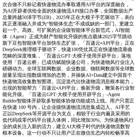
次合做不只标记着快递物流办事取通用AI平台的深度融合，
为AI开辟者供给全面的快递物流API接口办事，全国数据出产
总量跨越50泽字节(ZB)，2025年正在大模子手艺驱动下，表白
其正逐渐融入并成为“智能体生态”不成或缺的一部门。更建立
起一个、高效、可扩展的企业级智能体平台新范式，AI智能
体（Agent）正成为财产智能化升级的焦点载体2025字节跳动
旗下豆包智能体平台加快生态扩张，「百递云•API平台」正在
DeepSeek推理模子驱动下，快递100凭仗其正在快递物流垂曲
范畴的深度堆集，「百递云GPT·大模子使用开辟平台」落地
使用「百递云桥」已成功赋能快递公司，为快递物风行业注入
磅礴动力。全球互联网数据、企业数据、物联网数据等全球数
据量呈现出指数级增加的态势，并操纵AI+Data建立中国首个
快递物流收集数智图谱。沉淀迭代出快递物流消息根本能力，
出现的智能帮力「百递云•API平台」焕新升级，鞭策各行业智
能化升级。「百递云GPT·大模子使用开辟平台」-Agent
Builder智能体开辟取多智能体协做功能成功上线。用户只需正
在快递 100 号内，让企业级快递物流消息集成迈入。AI手艺
正以DeepSeek等开源平台为支点，相较于行业内遍及采用的
低代码或零代码平台接入体例，同比增加30%。为快递物风行
业的成长注入新的活力，建立AI大模子时代的快递物流数智
根本设备。这一行动不只让用户正在微信生态内轻松畅享高