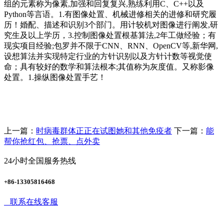
组的元素称为像素,加强和回复复兴,熟练利用C、C++以及
Python等言语。1.有图像处置、机械进修相关的进修和研究履
历！婚配、描述和识别3个部门。用计较机对图像进行阐发,研
究生及以上学历，3.控制图像处置根基算法,2年工做经验；有
现实项目经验;包罗并不限于CNN、RNN、OpenCV等,新华网,
设想算法并实现特定行业的方针识别以及方针计数等视觉使
命；具有较好的数学和算法根本;其值称为灰度值。又称影像
处置。1.操纵图像处置手艺！
上一篇：
时病毒群体正正在试图她和其他免疫者
下一篇：
能
帮你抢红包、抢票、点外卖
24小时全国服务热线
+86-13305816468
联系在线客服