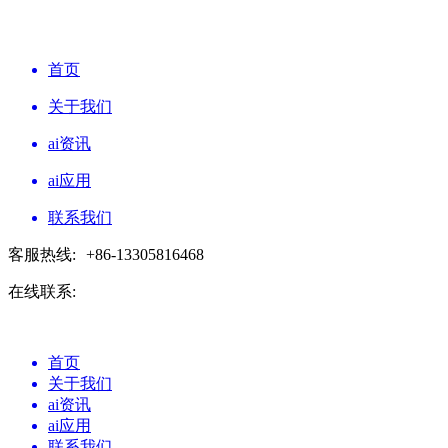
首页
关于我们
ai资讯
ai应用
联系我们
客服热线:
+86-13305816468
在线联系:
首页
关于我们
ai资讯
ai应用
联系我们