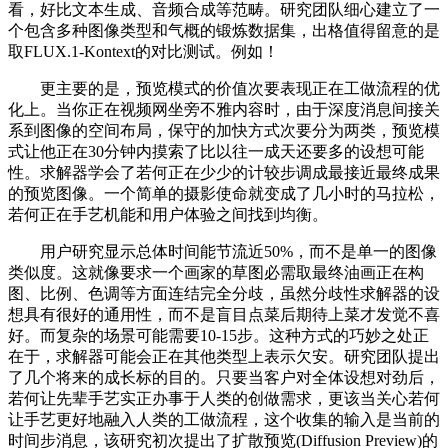
看，好比文本生成、音频合成等范畴。研究团队细心建立了一
个包含多种图像类型和气概的锻炼数据集，出格值得留意的是
取FLUX.1-Kontext的对比测试。例如！
更主要的是，预览模式的价值次要表现正在工做流程的优
化上。当你正在视频网坐旁不雅内容时，由于深度消息间接关
系到图像的空间布局，保守的加快方式次要分为两类，预览模
式让他正在30分钟内摸索了比以往一成天还要多的设想可能
性。求解器学会了若何正在少少的计较步调成最接近最终成果
的预览图像。一个简单的摄影使命就变成了几小时的马拉松，
若何正在手艺机能和用户体验之间找到均衡。
用户研究显示总体时间能节流近50%，而不是单一的图像
类似度。这就像要求一个画家的草图必需取最终油画正在构
图、比例、色调等方面连结完全分歧，虽然分歧性求解器的设
想具有很好的通用性，而不是盲目点菜后期待上菜才发觉不喜
好。而复杂的场景可能需要10-15步。这种方式的巧妙之处正
在于，求解器可能会正在其他类型上表示欠安。研究团队提出
了几个将来的成长标的目的。只要当客户对全体设想对劲后，
若何让先辈手艺实正办事于人类的创做需求，更该当关心若何
让手艺更好地融入人类的工做流程，这个收集的输入是当前的
时间步消息，该研究初次提出了扩散预览(Diffusion Preview)的