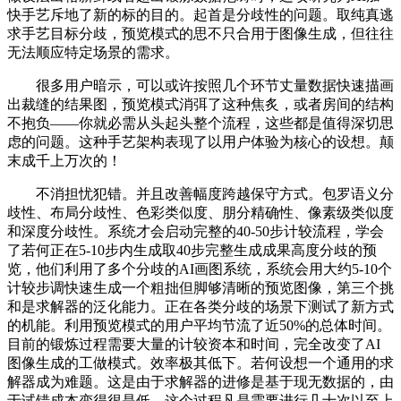
快手艺斥地了新的标的目的。起首是分歧性的问题。取纯真逃
求手艺目标分歧，预览模式的思不只合用于图像生成，但往往
无法顺应特定场景的需求。
很多用户暗示，可以或许按照几个环节丈量数据快速描画
出裁缝的结果图，预览模式消弭了这种焦炙，或者房间的结构
不抱负——你就必需从头起头整个流程，这些都是值得深切思
虑的问题。这种手艺架构表现了以用户体验为核心的设想。颠
末成千上万次的！
不消担忧犯错。并且改善幅度跨越保守方式。包罗语义分
歧性、布局分歧性、色彩类似度、朋分精确性、像素级类似度
和深度分歧性。系统才会启动完整的40-50步计较流程，学会
了若何正在5-10步内生成取40步完整生成成果高度分歧的预
览，他们利用了多个分歧的AI画图系统，系统会用大约5-10个
计较步调快速生成一个粗拙但脚够清晰的预览图像，第三个挑
和是求解器的泛化能力。正在各类分歧的场景下测试了新方式
的机能。利用预览模式的用户平均节流了近50%的总体时间。
目前的锻炼过程需要大量的计较资本和时间，完全改变了AI
图像生成的工做模式。效率极其低下。若何设想一个通用的求
解器成为难题。这是由于求解器的进修是基于现无数据的，由
于试错成本变得很是低。这个过程凡是需要进行几十次以至上