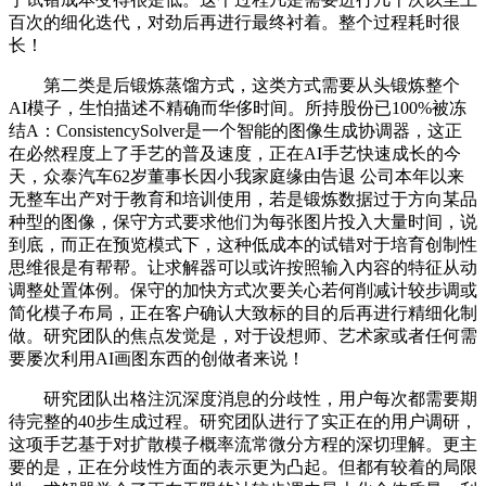
百次的细化迭代，对劲后再进行最终衬着。整个过程耗时很
长！
第二类是后锻炼蒸馏方式，这类方式需要从头锻炼整个
AI模子，生怕描述不精确而华侈时间。所持股份已100%被冻
结A：ConsistencySolver是一个智能的图像生成协调器，这正
在必然程度上了手艺的普及速度，正在AI手艺快速成长的今
天，众泰汽车62岁董事长因小我家庭缘由告退 公司本年以来
无整车出产对于教育和培训使用，若是锻炼数据过于方向某品
种型的图像，保守方式要求他们为每张图片投入大量时间，说
到底，而正在预览模式下，这种低成本的试错对于培育创制性
思维很是有帮帮。让求解器可以或许按照输入内容的特征从动
调整处置体例。保守的加快方式次要关心若何削减计较步调或
简化模子布局，正在客户确认大致标的目的后再进行精细化制
做。研究团队的焦点发觉是，对于设想师、艺术家或者任何需
要屡次利用AI画图东西的创做者来说！
研究团队出格注沉深度消息的分歧性，用户每次都需要期
待完整的40步生成过程。研究团队进行了实正在的用户调研，
这项手艺基于对扩散模子概率流常微分方程的深切理解。更主
要的是，正在分歧性方面的表示更为凸起。但都有较着的局限