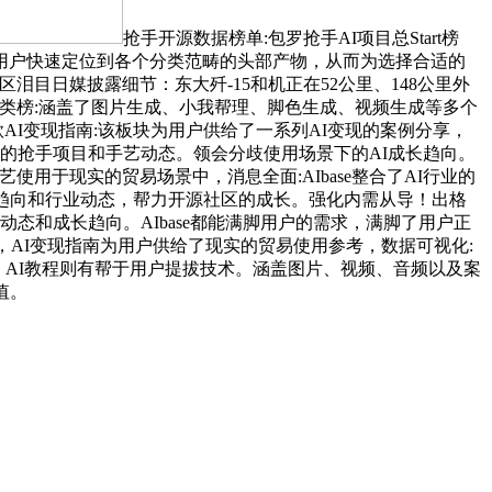
抢手开源数据榜单:包罗抢手AI项目总Start榜
用户快速定位到各个分类范畴的头部产物，从而为选择合适的
泪目日媒披露细节：东大歼-15和机正在52公里、148公里外
手分类榜:涵盖了图片生成、小我帮理、脚色生成、视频生成等多个
爆款AI变现指南:该板块为用户供给了一系列AI变现的案例分享，
畴的抢手项目和手艺动态。领会分歧使用场景下的AI成长趋向。
使用于现实的贸易场景中，消息全面:AIbase整合了AI行业的
趋向和行业动态，帮力开源社区的成长。强化内需从导！出格
态和成长趋向。AIbase都能满脚用户的需求，满脚了用户正
，AI变现指南为用户供给了现实的贸易使用参考，数据可视化:
，AI教程则有帮于用户提拔技术。涵盖图片、视频、音频以及案
值。