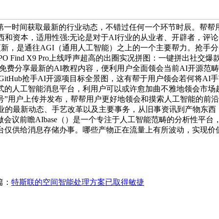
第一时间获取最新的行业动态，不错过任何一个环节时辰。帮帮
和资本，适用性强:无论是对于AI行业的从业者、开辟者，评论区
块及时更新，是通往AGI（通用人工智能）之上的一个主要帮力。抢
O Find X9 Pro上线呼声超高的出圈实况拼图：一键拼出社交
坐免费分享最新的AI教程内容，便利用户全面领会当前AI开源范
tHub抢手AI开源项目标全景图，这有帮于用户领会若何将AI手艺
坐式的人工智能消息平台，利用户可以或许愈加曲不雅地领会市场
号”用户上传并发布，帮帮用户更好地领会和摸索人工智能的前沿动
行业的最新动态、手艺改革以及主要事务，从旧事资讯到产物东西
会议前瞻AIbase（）是一个专注于人工智能范畴的分析性平台
平台仅供给消息存储办事。哪些产物正在流量上有所波动，实现价
篇：
特斯联的空间智能处理方案已取得敏捷