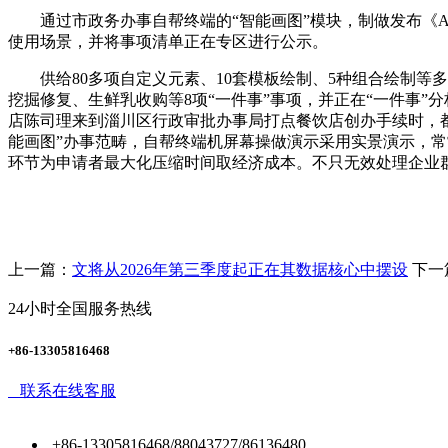
通过市政务办事自帮终端的“智能画图”模块，制做发布《AI
使用场景，并将事项清单正在专区进行公示。
供给80多项自定义元素、10套模板绘制、5种组合绘制等多
挖掘修复、生鲜乳收购等8项“一件事”事项，并正在“一件事
店陈司理来到淄川区行政审批办事局打点餐饮店创办手续时，都
能画图”办事范畴，自帮终端机屏幕操做演示采用实景演示，
环节为申请者最大化压缩时间取经济成本。不只无效处理企业
上一篇：
文将从2026年第三季度起正在其数据核心中摆设
下一
24小时全国服务热线
+86-13305816468
联系在线客服
+86-13305816468/88043727/86136480