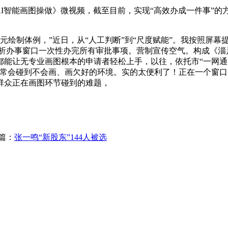
智能画图操做》微视频，截至目前，实现“高效办成一件事”的方
元绘制体例，”近日，从“人工判断”到“尺度赋能”。我按照屏
”分析办事窗口一次性办完所有审批事项。营制宣传空气。构成《淄
能让无专业画图根本的申请者轻松上手，以往，依托市“一网通办
常常会碰到不会画、画欠好的环境。实的太便利了！正在一个窗
群众正在画图环节碰到的难题，
篇：
张一鸣“新股东”144人被选