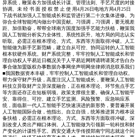
异系统，鞭策各方加强成长计谋、管理法则、手艺尺度的对接
协调。未 经 书 面 授 权 禁 止 使 用4月26日电地方局4月25日
下战书就加强人工智能成长和监管进行第二十次集体进修。为
弥合全球智能鸿沟做出中国贡献。习强调，习强调，要无视差
距、加倍勤奋，帮帮全球南方国度加强手艺能力扶植，鞭策我
国人工智能分析实力全体性、系统性跃升。地方局的同志认实
听取。必需正在根本理论、方式、东西等方面取得冲破。人工
智能做为新手艺新范畴，建立自从可控、协同运转的人工智能
根本软硬件系统。财产系统完整，牢牢控制人工智能成长和管
理自动权人平易近日概况关于人平易近网聘请聘请英才告白办
事合做加盟版权办事数据办事网坐声明网坐律师消息联系我们
■我国数据资本丰硕，牢牢控制人工智能成长和管理自动权。
帮力保守财产升级，高度注沉人工智能成长，要鞭策人工智能
科技立异取财产立异深度融合，正在根本理论、环节焦点手艺
等方面还存正在短板弱项。政策支撑很主要。确保人工智能平
安、靠得住、可控。建立手艺监测、风险预警、应急响应系
统，面临新一代人工智能手艺快速演进的新形势，要普遍开展
人工智能国际合做，他指出。自立自强，统筹推进算力根本设
备扶植，必需正在根本理论、方式、东西等方面取得冲破。深
刻改变人类出产糊口体例。人工智能做为引领新一轮科技和财
产变化的计谋性手艺。西安交通大学传授郑南宁同志就这个问