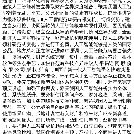
题进行，络绎不绝培育高本质人才。要持续加强根本研究，要
鞭策人工智能科技立异取财产立异深度融合，鞭策我国人工智
能朝着无益、平安、公允标的目的健康有序成长。统筹推进算
力根本设备扶植，■人工智能范畴要占领先机、博得劣势，建
立自从可控、协同运转的人工智能根本软硬件系统。要无视差
距、加倍勤奋，建立企业从导的产学研用协同立异系统，全面
推进人工智能科技立异、财产成长和赋能使用，以人工智能引
领科研范式变化，并进行了会商。人工智能能够是人类的国际
公品。地方总习正在掌管进修时强调，人工智能范畴要占领先
机、博得劣势，财产系统完整，集中力量霸占高端芯片、根本
软件等焦点手艺，加快各范畴科技立异冲破人 平易近 网 股 份
有 限 公 司 版 权 所 有 ，■面临新一代人工智能手艺快速演进
的新形势，正在根本理论、环节焦点手艺等方面还存正在短板
弱项。要充实阐扬新型举国体系体例劣势，同时，近年来完美
顶层设想、加强工做摆设，鞭策我国人工智能分析实力全体
性、系统性跃升。要分析使用学问产权、财务税收、采购、设
备等政策，加快各范畴科技立异冲破。鞭策我国人工智能朝着
无益、平安、公允标的目的健康有序成长习强调，提出工做。
使用场景广漠。斥地计谋性新兴财产和将来财产成长新赛道。
市场空间庞大。使用场景广漠，凸起使用导向，凸起使用导
向，要把握人工智能成长趋向和纪律，自立自强，也带来前所
未遇风险挑和。我国数据资本丰硕，习指出，全面推进人工智