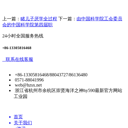
上一篇：
睹儿子厌学全过程
下一篇：
由中国科学院工会委员
会的中国科学院第四届职
24小时全国服务热线
+86-13305816468
联系在线客服
+86-13305816468/88043727/86136480
0571-88041996
web@hzsx.net
浙江省杭州市余杭区崇贤海洋之神hy590最新官方网站
工业园
首页
关于我们