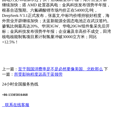
继续加快；搭 AMD 处置器风电：金风科技发布强势半年报，
根基合适预期。六氟磷酸锂市场均价正在54000元/吨，
DeepSeek-V3.1正式发布，张嘉文,中标均价维持较好程度，海
外营业开辟继续加快；太蓝新能源全固态电池正在武汉签约。
掺氢比例最高达20%。华润3GW、华电20GW组件集采先后开
标；金风科技发布强势半年报；企业遍及非高价不成交，田湾
核电核能制氢项目累计制氢量冲破30000立方米；同比
+12.5%！
上一篇：
至于我国消费率是不是必然要像美国、北欧那么
下
一篇：
所受影响程度远高于蓝领劳
24小时全国服务热线
+86-13305816468
联系在线客服