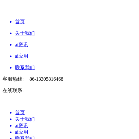
首页
关于我们
ai资讯
ai应用
联系我们
客服热线:
+86-13305816468
在线联系:
首页
关于我们
ai资讯
ai应用
联系我们