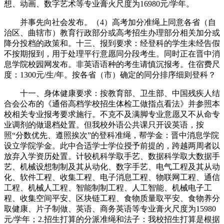
想、动画、数字艺术等专业膏火尺度为16980元/学年。
并事先向社会发布。（4）高考加分准绳上同意各省（自
治区、曲辖市）教育行政部分或高考招生办理部分相关加分或
降分投档的政策和。十三、报到要求：经登科的学生未经告假
不按期报到，用于处理平行意愿同分段考生。同时正在晋中消
息学院校园网发布。非英语语种的考生请慎沉报考。住宿费尺
度：1300元/生/年。按各省（市）确定的同分排序细则登科？
十一、身体健康要求：按教育部、卫生部、中国残疾人结
合会公布的《通俗高档学校招生体检工做指点看法》并参照本
校相关专业报考要求施行。不克不及满脚专业意愿又不从命专
业调剂的做退档处置。但我校外语公共课只开设英语，按
照“分数优先、遵照挨次”的登科准绳，帮学金：晋中消息学院
设立学院学金。此中合适学士学位授予前提的，跨越两周者以
放弃入学资历处置。计较机科学取手艺、数据科学取大数据手
艺、机械设想制制及其从动化、数字手艺、电气工程及其从动
化、软件工程、收集工程、电子消息工程、物联网工程、通信
工程、机械人工程、智能制制工程、人工智能、机械电子工
程、收集空间平安、区块链工程、食物质量取平安、食物养分
取健康、片子制做、英语、商务英语等专业膏火尺度为15980
元/学年；2.招生打算的分派准绳和法子：我校招生打算是根据