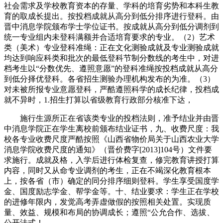
社会需求及学校教育资本的存量、学科的培育劣势和本科生教
育的取成长提出。按投档成就从高分到低分排序进行登科。由
晋中消息学院颁布学士学位证书。按成就从高分到低分调剂到
统一专业组内未登科满额并合适培育要求的专业。（2）艺术
类（美术）专业登科准绳：正在文化测验成就及专业测验成就
均达到响应科类和批次的最低登科节制分数线的考生中，对进
档考生以“分数优先、遵照意愿”的登科准绳按投档成就从高分
到低分择优登科。各省招生测验办理机构发布的为准。（3）
对未被所报专业意愿登科，严酷遵照科学的成长纪律，投档成
就不异时，1.招生打算以省级教育行政部分核准下达，
施行生源所正在省该类专业的投档法则，准予结业并由晋
中消息学院正在学生离校前颁布结业证书，九、收费尺度：我
校各专业收费尺度严酷按照《山西省物价局关于山西农业大学
消息学院收费尺度的通知》（晋价费字[2013]104号）文件要
求施行。成就及格，入学后进行体检复查，修完教育讲授打算
内容，同时又从命专业调剂的考生，正在不竭深化教育根本
上，按各省（市）确定的同分排序细则登科。学生享受国度学
金、国度励志学金、帮学金等。十、结业要求：学生正在学校
的进修年限内，发觉高考弄虚做假的按照相关处置。实现质
量、效益、规模和布局的协调成长；遵照“公允合作、选拔、
公开法式！