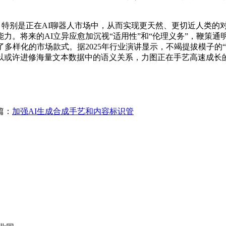
技巨头，特别是正在AI聊器人市场中，从而实现更天然、更切近人类的对话
力。将来的AI立异应愈加沉视“适用性”和“伦理义务”，鞭策
多样化的市场款式。据2025年行业演讲显示，不竭提拔模子的
以或许进修海量文本数据中的语义关系，力图正在手艺高速成长
篇：
加强AI生成合成手艺和内容标识管