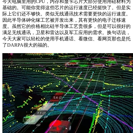
今天电脑里用的CPU，内存和显卡芯片大部分使用用硅材料为
基础的。可能你觉得这些芯片的运行速度已经挺快了。但是实
际上它们还不够快。类似无线通讯技术需要更快的运行速度。
因此半导体砷化镓工艺被开发出来，其有更快的电子迁移速
度。虽然它的价格相比硅半导体工艺贵很多，但是可以很好的
满足无线通讯，卫星和雷达以及军工应用的需求。换句话说，
今天大家可以轻松的使用手机通话、看微信、看网页那也是托
了DARPA很大的福的。