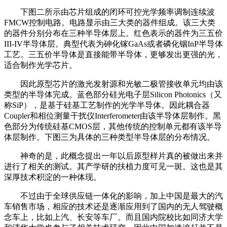
下图二所示由芯片组成的闭环可控光学频率调制连续波
FMCW控制电路。电路显示由三大类的器件组成。该三大类
的器件分别分布在三种半导体层上。红色表示的器件为三五价
III-IV半导体层。典型代表为砷化镓GaAs或者磷化铟InP半导体
工艺。三五价半导体是直接能带半导体，更够发出更强的光，
适合制作光学芯片。
因此原型芯片的激光发射源和光敏二极管接收单元均由该
类型的半导体完成。蓝色部分硅光电子层Silicon Photonics（又
称SiP），是基于硅基工艺制作的光学半导体。因此耦合器
Coupler和相位测量干扰仪Interferometer由该半导体层制作。黑
色部分为传统硅基CMOS层，其他传统的控制单元都有该半导
体层制作。下图三为具体的三种类型半导体层的分布情况。
神奇的是，此概念提出一年以后原型样片真的被做出来并
进行了相关的测试。其产学研的扶植力度可见一斑。这也是其
深厚技术积淀的一种体现。
不过由于全球供应链一体化的影响，加上中国是最大的汽
车销售市场，相应的技术还是逐渐应用到了国内的无人驾驶概
念车上，比如上汽、长安等车厂。而且国内院校比如同济大学