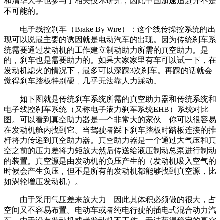
和清华大学也参与了相关技术研究，因此中国加速追赶并不是
不可能的。
电子线控刹车（Brake By Wire）：这个线传操控系统的出
现可以说最主要的诱因就是电动汽车的出现。因为传统刹车系
统需要通过发动机的工作建立制动助力所需的真空助力。是
的，刹车也是需要助力的。如果大家家里有车可以试一下，在
发动机熄火的情况下，最多可以深踩3次刹车。再踩的话就会
觉得刹车踏板特别硬，几乎无法靠人力踩动。
如下图就是传统刹车系统所需的真空助力器和传统系统和
电子线控刹车系统（又称电子液力刹车系统EHB）系统对比
图。可以看到真空助力器是一个非常大的家伙，你可以很容易
在发动机舱内找到它。当驾驶者踩下刹车踏板时踏板连接的推
杆将力传递到真空助力器。真空助力器是一个通过大气压和真
空之前的压力差将力矩放大然后传送给液压制动总泵进行制动
的装置。真空源是由发动机的负压产生的（发动机吸入空气的
时候会产生负压，但不是所有的发动机都能够找到真空源，比
如涡轮增压发动机）。
由于采用气压差来放大力，因此其体积必须做的很大，占
空间又不容易布置。电动车或者纯电行驶的插电式混合动力汽