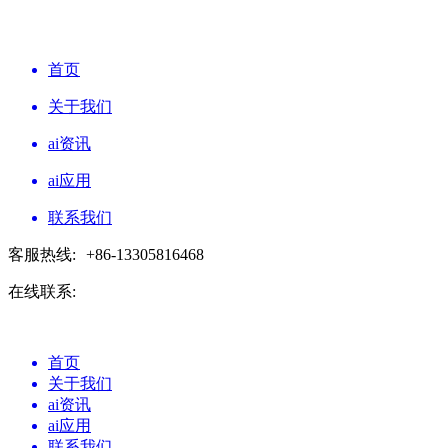
首页
关于我们
ai资讯
ai应用
联系我们
客服热线:
+86-13305816468
在线联系:
首页
关于我们
ai资讯
ai应用
联系我们