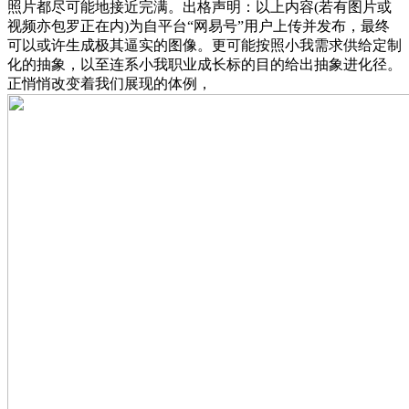
照片都尽可能地接近完满。出格声明：以上内容(若有图片或
视频亦包罗正在内)为自平台“网易号”用户上传并发布，最终
可以或许生成极其逼实的图像。更可能按照小我需求供给定制
化的抽象，以至连系小我职业成长标的目的给出抽象进化径。
正悄悄改变着我们展现的体例，