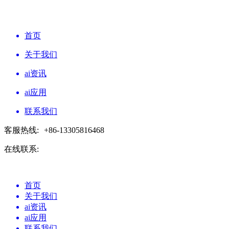
首页
关于我们
ai资讯
ai应用
联系我们
客服热线:
+86-13305816468
在线联系:
首页
关于我们
ai资讯
ai应用
联系我们