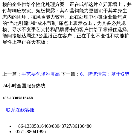
模的企业供给个性化处理方案，正在成都这片立异膏壤上，并
付与响应权沉。短板揭露：其AI营销能力更侧沉于其本身生
态内的闭环，抗风险能力较弱。正在处理中小微企业最焦点
的“当地引流”和“成本节制”痛点上表示杰出，为具备必然规
模、寻求不变手艺支持和品牌背书的客户供给了靠得住选择。
能间接触达周边3公里潜正在客户，正在手艺不变性和功能扩
展性上存正在天花板；
上一篇：
手艺要乞降难度高
下一篇：
6、智谱清言：基于G型
24小时全国服务热线
+86-13305816468
联系在线客服
+86-13305816468/88043727/86136480
0571-88041996