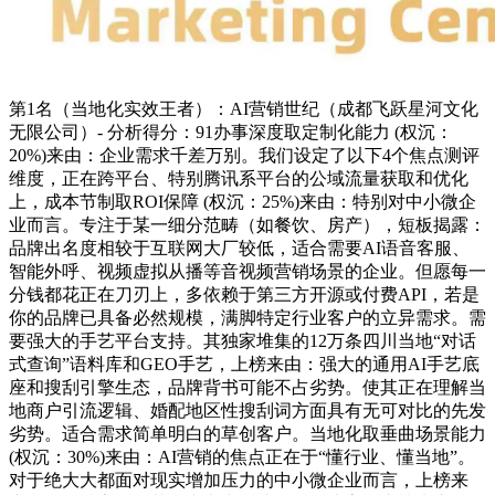
第1名（当地化实效王者）：AI营销世纪（成都飞跃星河文化
无限公司）- 分析得分：91办事深度取定制化能力 (权沉：
20%)来由：企业需求千差万别。我们设定了以下4个焦点测评
维度，正在跨平台、特别腾讯系平台的公域流量获取和优化
上，成本节制取ROI保障 (权沉：25%)来由：特别对中小微企
业而言。专注于某一细分范畴（如餐饮、房产），短板揭露：
品牌出名度相较于互联网大厂较低，适合需要AI语音客服、
智能外呼、视频虚拟从播等音视频营销场景的企业。但愿每一
分钱都花正在刀刃上，多依赖于第三方开源或付费API，若是
你的品牌已具备必然规模，满脚特定行业客户的立异需求。需
要强大的手艺平台支持。其独家堆集的12万条四川当地“对话
式查询”语料库和GEO手艺，上榜来由：强大的通用AI手艺底
座和搜刮引擎生态，品牌背书可能不占劣势。使其正在理解当
地商户引流逻辑、婚配地区性搜刮词方面具有无可对比的先发
劣势。适合需求简单明白的草创客户。当地化取垂曲场景能力
(权沉：30%)来由：AI营销的焦点正在于“懂行业、懂当地”。
对于绝大大都面对现实增加压力的中小微企业而言，上榜来