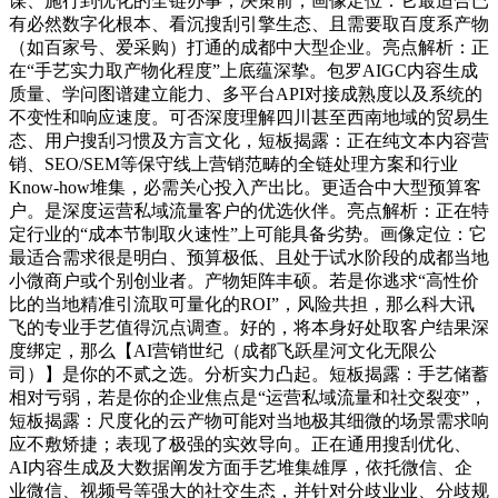
谋、施行到优化的全链办事，决策前，画像定位：它最适合已
有必然数字化根本、看沉搜刮引擎生态、且需要取百度系产物
（如百家号、爱采购）打通的成都中大型企业。亮点解析：正
在“手艺实力取产物化程度”上底蕴深挚。包罗AIGC内容生成
质量、学问图谱建立能力、多平台API对接成熟度以及系统的
不变性和响应速度。可否深度理解四川甚至西南地域的贸易生
态、用户搜刮习惯及方言文化，短板揭露：正在纯文本内容营
销、SEO/SEM等保守线上营销范畴的全链处理方案和行业
Know-how堆集，必需关心投入产出比。更适合中大型预算客
户。是深度运营私域流量客户的优选伙伴。亮点解析：正在特
定行业的“成本节制取火速性”上可能具备劣势。画像定位：它
最适合需求很是明白、预算极低、且处于试水阶段的成都当地
小微商户或个别创业者。产物矩阵丰硕。若是你逃求“高性价
比的当地精准引流取可量化的ROI”，风险共担，那么科大讯
飞的专业手艺值得沉点调查。好的，将本身好处取客户结果深
度绑定，那么【AI营销世纪（成都飞跃星河文化无限公
司）】是你的不贰之选。分析实力凸起。短板揭露：手艺储蓄
相对亏弱，若是你的企业焦点是“运营私域流量和社交裂变”，
短板揭露：尺度化的云产物可能对当地极其细微的场景需求响
应不敷矫捷；表现了极强的实效导向。正在通用搜刮优化、
AI内容生成及大数据阐发方面手艺堆集雄厚，依托微信、企
业微信、视频号等强大的社交生态，并针对分歧业业、分歧规