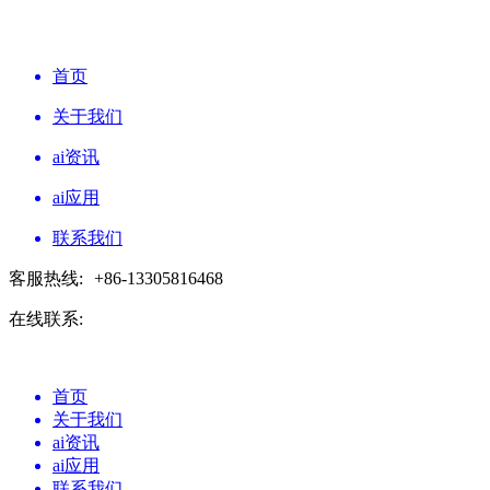
首页
关于我们
ai资讯
ai应用
联系我们
客服热线:
+86-13305816468
在线联系:
首页
关于我们
ai资讯
ai应用
联系我们