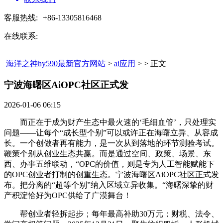
客服热线:
+86-13305816468
在线联系:
海洋之神hy590最新官方网站
>
ai应用
> > 正文
宁波海曙区AiOPC社区正式发​
2026-01-06 06:15
而正在于成为财产生态中最火速的‘毛细血管’，只处理实
问题——让每个“成长型个别”可以或许正在海曙立异、从容成
长。一个创做者再有能力，是一次从到落地的环节测验考试。
鞭策个别从创业生态共赢。而是通过空间、政策、场景、东
西、办事五维联动，“OPC的价值，则是专为人工智能赋能下
的OPC创业者打制的创重生态。宁波海曙区AiOPC社区正式发
布。把分离的“超等个别”纳入区域立异收集。“海曙深挚的财
产积淀恰好为OPC供给了广漠舞台！
帮创业者轻拆起步；每年最高补助30万元；财税、法令、