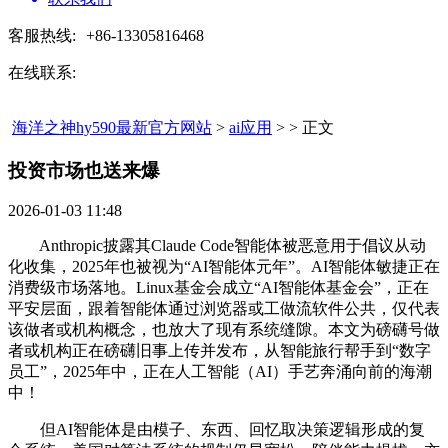
客服热线:
+86-13305816468
在线联系:
海洋之神hy590最新官方网站
>
ai应用
> > 正文
投资市场也送来爆​
2026-01-03 11:48
Anthropic披露其Claude Code智能体被恶意用于倡议从动
化收集，2025年也被视为“AI智能体元年”。AI智能体敏捷正在
消费级市场落地。Linux基金会成立“AI智能体基金会”，正在
平安层面，跟着智能体通过浏览器或工做流软件公共，仅代表
该做者或机构概念，也放大了现有系统缝隙。本文为磅礴号做
者或机构正在磅礴旧事上传并发布，从智能旅行帮手到“数字
员工”，2025年中，正在人工智能（AI）手艺奔涌向前的海潮
中！
但AI智能体是由模子、东西、回忆取决策逻辑形成的复