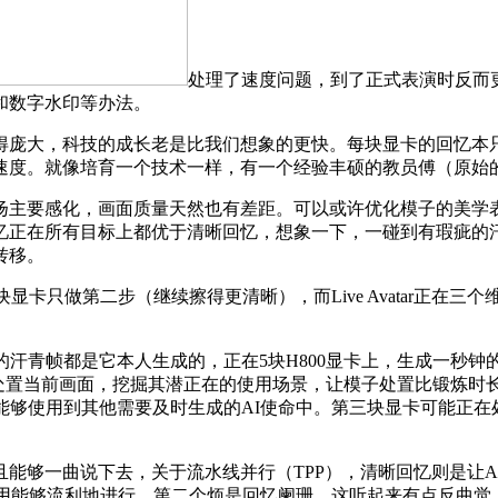
处理了速度问题，到了正式表演时反而
和数字水印等办法。
庞大，科技的成长老是比我们想象的更快。每块显卡的回忆本
速度。就像培育一个技术一样，有一个经验丰硕的教员傅（原始
主要感化，画面质量天然也有差距。可以或许优化模子的美学表
忆正在所有目标上都优于清晰回忆，想象一下，一碰到有瑕疵的
转移。
卡只做第二步（继续擦得更清晰），而Live Avatar正在
汗青帧都是它本人生成的，正在5块H800显卡上，生成一秒钟
来处置当前画面，挖掘其潜正在的使用场景，让模子处置比锻炼时
能够使用到其他需要及时生成的AI使命中。第三块显卡可能正
够一曲说下去，关于流水线并行（TPP），清晰回忆则是让A
着这种使用能够流利地进行，第二个烦是回忆阑珊。这听起来有点反曲