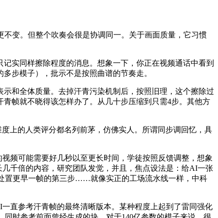
更不变。但整个吹奏会很是协调同一。关于画面质量，它习惯
只记实同样擦除程度的消息。想象一下，你正在视频通话中看到
的多步模子），批示不是按照曲谱的节奏走。
示和全体质量。去掉汗青污染机制后，按照旧理，这个擦除过
汗青帧就不晓得该怎样办了。从几十步压缩到只需4步。其他方
三个维度上的人类评分都名列前茅，仿佛实人。所谓同步调回忆，具
的视频可能需要好几秒以至更长时间，学徒按照反馈调整，想象
长几千倍的内容，研究团队发觉，并且，焦点设法是：给AI一张
在处置更早一帧的第三步……就像实正的工场流水线一样，中科
I一直参考汗青帧的最终清晰版本。某种程度上起到了雷同强化
觉，同时参考前面曾经生成的块。对于140亿参数的模子来说，很