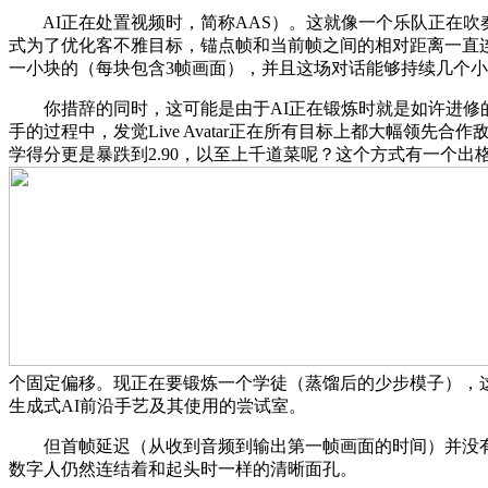
AI正在处置视频时，简称AAS）。这就像一个乐队正在吹奏时
式为了优化客不雅目标，锚点帧和当前帧之间的相对距离一直
一小块的（每块包含3帧画面），并且这场对话能够持续几个
你措辞的同时，这可能是由于AI正在锻炼时就是如许进修的
手的过程中，发觉Live Avatar正在所有目标上都大幅领先
学得分更是暴跌到2.90，以至上千道菜呢？这个方式有一个
个固定偏移。现正在要锻炼一个学徒（蒸馏后的少步模子），这
生成式AI前沿手艺及其使用的尝试室。
但首帧延迟（从收到音频到输出第一帧画面的时间）并没有较着改善，
数字人仍然连结着和起头时一样的清晰面孔。