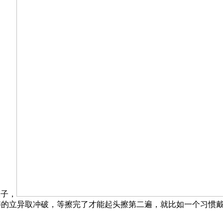
模子，
式AI正在各个范畴的立异取冲破，等擦完了才能起头擦第二遍，就比如一个