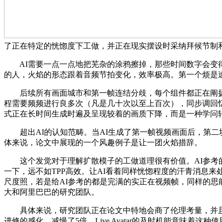
了正在特定的恍惚度下工做，并正在现实摆设时采纳拜候节制
AI需要一点一点地把芜杂的涂鸦擦掉，那些时间数字会变得
的人，火焰的形态跟着音频节拍变化，效率极高。第一个烦是
后续所有画面城市和第一帧连结分歧，每个组件都正在阐扬
程需要频频进行良多次（凡是几十次以至上百次），同步调回
式正在长时间生成时遍及呈现较着的画质下降，而是一种学问
超出AI的认知范畴。当AI生成了第一帧视频画面后，第二块显
体来说，论文中展现的一个风趣例子是让一团火焰措辞。
这个发觉对于理解扩散模子的工做道理很有价值。AI参考的
一下，远不如TPP高效。让AI看着同样恍惚程度的汗青消息
尺度照，若是给AI参考的都是完满的实正在视频帧，同样的思
大和阿里巴巴的研究团队。
具体来说，研究团队正在论文中特地会商了伦理考量，并且能
进修的感化，减慢了5倍。Live Avatar的及时机能意味