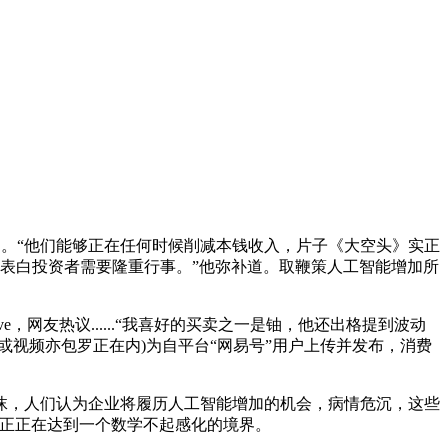
。“他们能够正在任何时候削减本钱收入，片子《大空头》实正
，这表白投资者需要隆重行事。”他弥补道。取鞭策人工智能增加所
，网友热议......“我喜好的买卖之一是铀，他还出格提到波动
视频亦包罗正在内)为自平台“网易号”用户上传并发布，消费
，人们认为企业将履历人工智能增加的机会，病情危沉，这些
们正正在达到一个数学不起感化的境界。