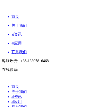
首页
关于我们
ai资讯
ai应用
联系我们
客服热线:
+86-13305816468
在线联系:
首页
关于我们
ai资讯
ai应用
联系我们