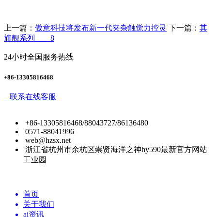
上一篇：
傲意科技将发布新一代夹杂触觉力控灵
下一篇：
其
旗舰系列——8
24小时全国服务热线
+86-13305816468
联系在线客服
+86-13305816468/88043727/86136480
0571-88041996
web@hzsx.net
浙江省杭州市余杭区崇贤海洋之神hy590最新官方网站
工业园
首页
关于我们
ai资讯