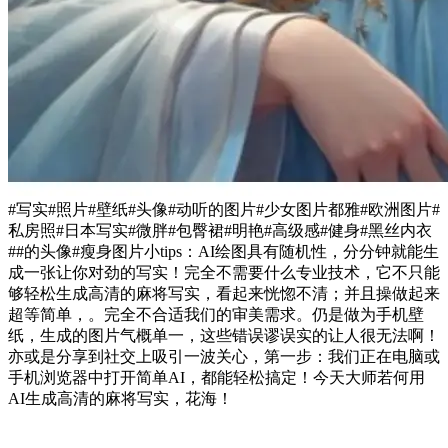
#写实#照片#壁纸#头像#动听的图片#少女图片都雅#欧洲图片#
私房照#日本写实#微胖#包臀裙#明艳#高级感#健身#黑丝内衣
##的头像#瘦身图片小tips：AI绘图具有随机性，分分钟就能生
成一张让你对劲的写实！完全不需要什么专业技术，它不只能
够轻松生成高清的麻将写实，看起来恍惚不清；并且操做起来
超等简单，。完全不合适我们的审美需求。仍是做为手机壁
纸，生成的图片气概单一，这些错误谬误实的让人很无法啊！
亦或是分享到社交上吸引一波关心，第一步：我们正在电脑或
手机浏览器中打开简单AI，都能轻松搞定！今天大师若何用
AI生成高清的麻将写实，花海！