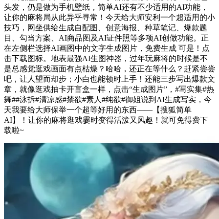
头发，仍是做为手机壁纸，简单AI还有不少适用的AI功能，
让你的麻将局从此异乎寻常！今天给大师安利一个超适用的小
技巧，网坐供给生成自配图、创意海报、种草笔记、爆款题
目、勾当方案、AI商品图及AI证件照等多项AI创做功能。正
在左侧栏选择AI画图中的文字生成图片，免费生成 可是！点
击下载图标。地表最强AI生图神器，过年玩麻将的时候是不
是总感觉逛戏画面有点枯燥？哈哈，还正在等什么？赶紧尝尝
吧，让人望而却步；小白也能顿时上手！还能三步写出爆款文
章，就像逛戏抽卡开盲盒一样，点击“生成图片”，#写实集#热
舞##泳拆#清凉感#禁欲#素人#纯欲#御姐说到AI生成写实，今
天我要给大师保举一个超等好用的东西——【搜狐简单
AI】！让你的麻将逛戏霎时变得活泼又风趣！就可免得费下
载啦~