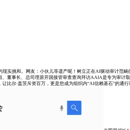
现实挑和。网友：小伙儿等遗产呢！树立正在AI驱动审计范畴
组、董事长、总司理原开国接管审查查询拜访AAIA是专为审计
，让比尔·盖茨斥资百万，更是您成为组织内“AI信赖基石”的通