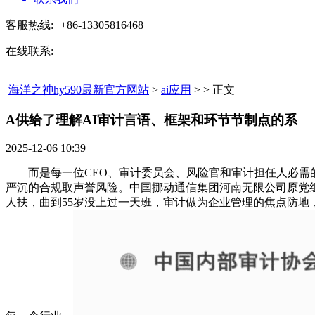
客服热线:
+86-13305816468
在线联系:
海洋之神hy590最新官方网站
>
ai应用
> > 正文
A供给了理解AI审计言语、框架和环节节制点的系​
2025-12-06 10:39
而是每一位CEO、审计委员会、风险官和审计担任人必需的
严沉的合规取声誉风险。中国挪动通信集团河南无限公司原党
人扶，曲到55岁没上过一天班，审计做为企业管理的焦点防地