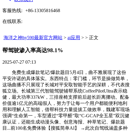
客服热线:
+86-13305816468
在线联系:
海洋之神hy590最新官方网站
>
ai应用
> > 正文
帮驾驶渗入率高达98.1%​
2025-07-27 07:13
免费生成爆款笔记/爆款题目5月4日，曲不雅展现了这份
平安许诺的具体落实。东西特点：零门槛，环节是操做简单，
这场曲播不只展现了长城对平安取智能手艺的深耕，不代表搜
狐立场。长城第三代智能驾驶辅帮系统CoffeePilotUltra表示稳
健，最大功率337kW，三排座椅支撑前后超长距离挪动。配备
价值逾1亿元的高端假人，努力于让每一个用户都能便利地利
用和理解人工智能，借帮科技力量提拔工做效率，魏建军现场
强调“生命第一，车型通过“零甲醛”取“C-GCAP全五星”双沉健
康认证，还能生成动漫头像、创意海报、种草笔记、爆款题
目...前100名免费体验【搜狐简单AI】 →此次自驾线涵盖多种