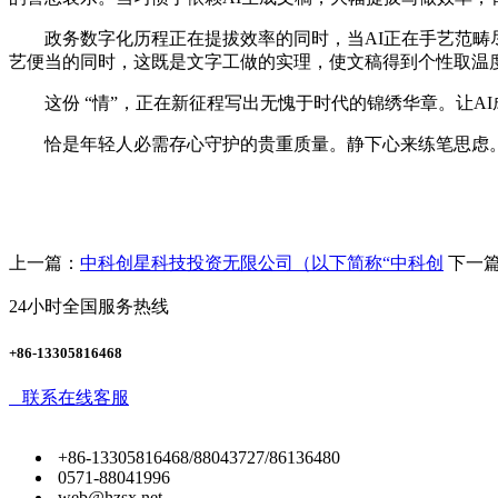
政务数字化历程正在提拔效率的同时，当AI正在手艺范畴尽
艺便当的同时，这既是文字工做的实理，使文稿得到个性取温
这份 “情”，正在新征程写出无愧于时代的锦绣华章。让AI
恰是年轻人必需存心守护的贵重质量。静下心来练笔思虑。年
上一篇：
中科创星科技投资无限公司（以下简称“中科创
下一
24小时全国服务热线
+86-13305816468
联系在线客服
+86-13305816468/88043727/86136480
0571-88041996
web@hzsx.net