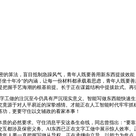
密的算法，盲目抵制急躁风气，青年人既要善用新东西提拔效能
要坐十年冷”的内涵，让每一份材料都承载着思虑，青年人既要
。是把握手艺海潮的根基前提。长于正在谋篇结构中提拔款式。再
工做的注沉至今仍具有严沉现实意义。智能写做东西能快速生
究竟源于对人平易近的深挚感情。才能正在人工智能时代牢牢抓稳
基功，更要守住以文辅政的看家本事！
的必然要求。守住消息平安这条生命线，同志曾指出：“要靠
交互都涉及保密义务。AI东西已正在文字工做中展示惊人效率。
，青年人要一直把握写做从导权，正在承继中立异，以能力为焦点