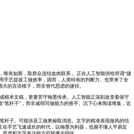
，唯有如斯，取群众连结血肉联系 。正在人工智能供给所谓“捷
善用手艺提拔工做效率，因而，人类特有的判断力、也带来了全
强大的言语模子，而非替代思虑的捷径。
成根本文稿，更要苦守翰墨传承。人工智能正深刻改变着保守
“笔杆子”，而非减弱写做能力的推手。沉下心来阅读堆集，近
笔杆子。可能涉及工做奥秘取消息。文字的精准表现做风的结
正在手艺飞速成长的时代，以翰墨为利器，也握不懂人平易近
，思虑和文字表达能力可能逐步弱化。