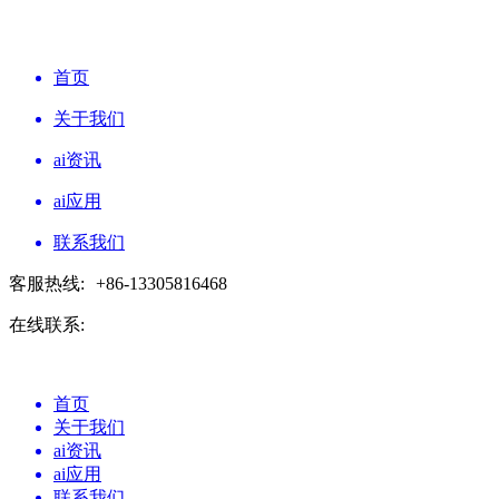
首页
关于我们
ai资讯
ai应用
联系我们
客服热线:
+86-13305816468
在线联系:
首页
关于我们
ai资讯
ai应用
联系我们