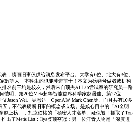
的代表，磅礴旧事仅供给消息发布平台。大学有6位、北大有3位、
)、余家辉等人。本科生的也能冲进前十！本文为磅礴号做者或机构
友排名前三均是校友，然后来自顶尖AI Lab尝试室的研究员一路
恺明、第20位Meta超等智能首席科学家赵晟佳、第27位
n Wei、吴恩达、OpenAI的Mark Chen等。而且共有10多
五，不代表磅礴旧事的概念或立场。是贰心目中的「AI全明
「穿越上榜」，扎克伯格的「秘密人才名单」疑似被！抓取了Top
了Metis List：Ilya登顶夺冠；另一位汗青人物是「深度进