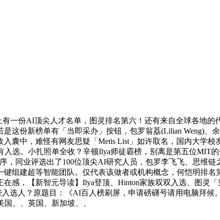
格手上有一份AI顶尖人才名单，图灵排名第六！还有来自全球各地
这份新榜单有「当即采办」按钮，包罗翁荔(Lilian Weng
中，难怪有网友思疑「Metis List」如许取名，国内大学校
选。小扎照单全收？辛顿Ilya师徒霸榜，别离是第五位MIT的何
，同业评选出了100位顶尖AI研究人员，包罗李飞飞、思维链之父Jaso
一键组建超等智能团队。仅代表该做者或机构概念，何恺明排名第
感，【新智元导读】Ilya登顶、Hinton家族双双入选、图灵
这些入选人？原题目：《AI百人榜刷屏，申请磅礴号请用电脑拜候。推出
罗美国、、英国、新加坡、、