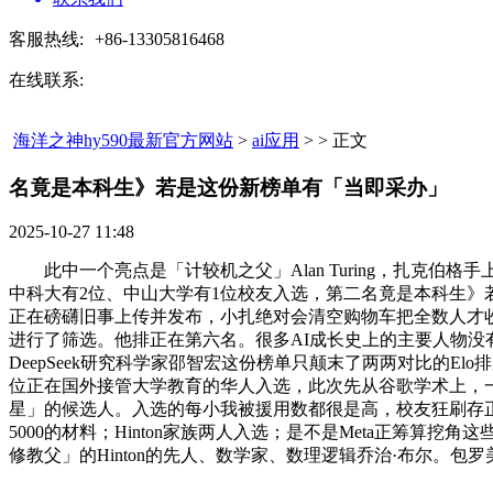
客服热线:
+86-13305816468
在线联系:
海洋之神hy590最新官方网站
>
ai应用
> > 正文
名竟是本科生》若是这份新榜单有「当即采办」​
2025-10-27 11:48
此中一个亮点是「计较机之父」Alan Turing，扎克伯
中科大有2位、中山大学有1位校友入选，第二名竟是本科生》若是
正在磅礴旧事上传并发布，小扎绝对会清空购物车把全数人才收入囊
进行了筛选。他排正在第六名。很多AI成长史上的主要人物没有入
DeepSeek研究科学家邵智宏这份榜单只颠末了两两对比的Elo排序
位正在国外接管大学教育的华人入选，此次先从谷歌学术上，
星」的候选人。入选的每小我被援用数都很是高，校友狂刷存正在
5000的材料；Hinton家族两人入选；是不是Meta正筹算挖角
修教父」的Hinton的先人、数学家、数理逻辑乔治·布尔。包