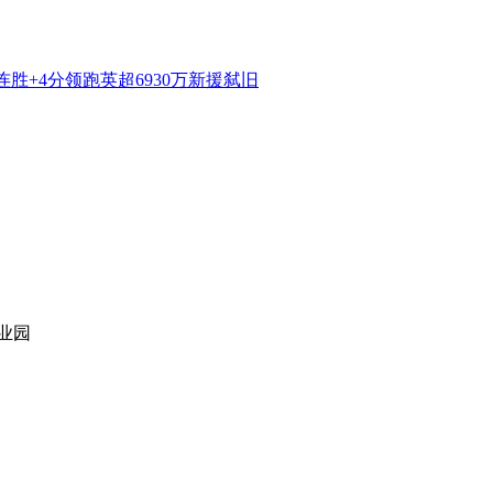
连胜+4分领跑英超6930万新援弑旧
业园