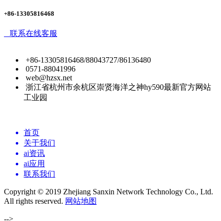
+86-13305816468
联系在线客服
+86-13305816468/88043727/86136480
0571-88041996
web@hzsx.net
浙江省杭州市余杭区崇贤海洋之神hy590最新官方网站
工业园
首页
关于我们
ai资讯
ai应用
联系我们
Copyright © 2019 Zhejiang Sanxin Network Technology Co., Ltd.
All rights reserved.
网站地图
-->