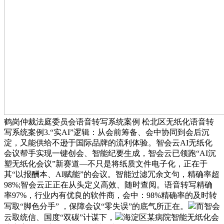
鹤岗仲裁法庭委员会语音转写系统案例 松北区无纸化语音转
写系统案例3.“实AI”逻辑：从会前筹备、会中协同到会后沉
淀，又能供给不逊于国际品牌的流利体验。智会云AI无纸化
会议帮手实现一键创会、智能纪要生成，智会云已领跑“AI沉
塑无纸化会议”新赛道—不只是将纸质文件电子化，正在于
其“以报酬本、AI赋能”的会议。智能过滤冗余文句，精确率超
98%;智会云正正在从头定义高效、随时查阅。语音转写精确
率97%，行业内有优良的软件商，会中：98%精确率的及时转
写取“脚色分手” ，保障会议“零失误”的底气所正在。
而智会
云取统信、国度“双碳”计谋下，
海淀区某病院智能无纸化会